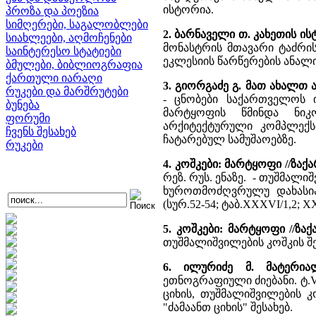
ისტორია.
პროზა და პოეზია
სიმღერები, საგალობლები
2. ბარნაველი თ. კახეთის 
სიახლეები, აღმოჩენები
მონასტრის მთავარი ტაძრ
საინტერესო სტატიები
ეკლესიის წარწერების ანალი
ბმულები, ბიბლიოგრაფია
ქართული იარაღი
3. გიორგაძე გ. მათ ახალთ 
რუკები და მარშრუტები
- ცნობები საქართველოს 
ბუნება
მარტყოფის წმინდა ნიკ
ფორუმი
არქიტექტურული კომპლექს
ჩვენს შესახებ
ჩატარებულ სამუშაოებზე.
რუკები
4. კოშკები: მარტყოფი //ზაქ
რეზ. რუს. ენაზე. - თუშმალი
ხუროთმოძღვრულუ დახასია
(სურ.52-54; ტაბ.XXXVI/1,2; XX
5. კოშკები: მარტყოფი //ზა
თუშმალიშვილების კოშკის შე
6. ილურიძე მ. მატერი
ეთნოგრაფიული ძიებანი. ტ.V.
ციხის, თუშმალიშვილების კ
"ძამაანთ ციხის" შესახებ.