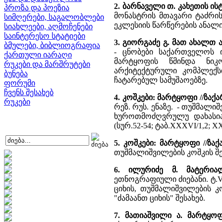
2. ბარნაველი თ. კახეთის ი
პროზა და პოეზია
მონასტრის მთავარი ტაძრ
სიმღერები, საგალობლები
ეკლესიის წარწერების ანალი
სიახლეები, აღმოჩენები
საინტერესო სტატიები
3. გიორგაძე გ. მათ ახალთ 
ბმულები, ბიბლიოგრაფია
- ცნობები საქართველოს 
ქართული იარაღი
მარტყოფის წმინდა ნიკ
რუკები და მარშრუტები
არქიტექტურული კომპლექს
ბუნება
ჩატარებულ სამუშაოებზე.
ფორუმი
ჩვენს შესახებ
4. კოშკები: მარტყოფი //ზაქ
რუკები
რეზ. რუს. ენაზე. - თუშმალი
ხუროთმოძღვრულუ დახასია
(სურ.52-54; ტაბ.XXXVI/1,2; XX
5. კოშკები: მარტყოფი //ზა
თუშმალიშვილების კოშკის შე
6. ილურიძე მ. მატერი
ეთნოგრაფიული ძიებანი. ტ.V. 
ციხის, თუშმალიშვილების კ
"ძამაანთ ციხის" შესახებ.
7. მათიაშვილი ა. მარტყო