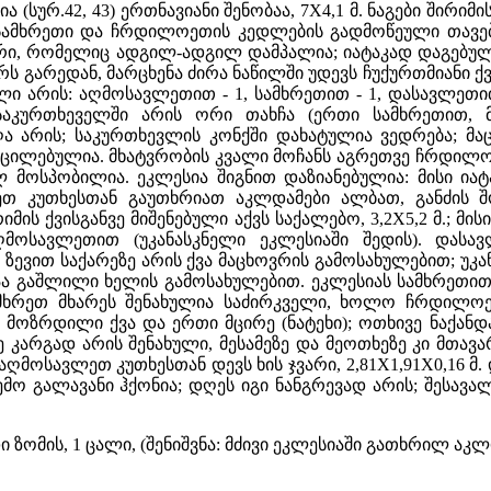
ა (სურ.42, 43) ერთნავიანი შენობაა, 7X4,1 მ. ნაგები შირ
 სამხრეთი და ჩრდილოეთის კედლების გადმოწეული თავებ
ვარი, რომელიც ადგილ-ადგილ დამპალია; იატაკად დაგებუ
 გარედან, მარცხენა ძირა ნაწილში უდევს ჩუქურთმიანი ქვ
ი არის: აღმოსავლეთით - 1, სამხრეთით - 1, დასავლეთი
საკურთხეველში არის ორი თახჩა (ერთი სამხრეთით,
ა არის; საკურთხევლის კონქში დახატულია ვედრება; მ
ცილებულია. მხატვრობის კვალი მოჩანს აგრეთვე ჩრდილო 
 მოსპობილია. ეკლესია შიგნით დაზიანებულია: მისი იატ
 კუთხესთან გაუთხრიათ აკლდამები ალბათ, განძის შო
ის ქვისგანვე მიშენებული აქვს საქალებო, 3,2X5,2 მ.; მი
მოსავლეთით (უკანასკნელი ეკლესიაში შედის). დასავ
 ზევით საქარეზე არის ქვა მაცხოვრის გამოსახულებით; უკ
ვაა გაშლილი ხელის გამოსახულებით. ეკლესიას სამხრეთი
მხრეთ მხარეს შენახულია საძირკველი, ხოლო ჩრდილოე
 მოზრდილი ქვა და ერთი მცირე (ნატეხი); ოთხივე ნაქან
ე კარგად არის შენახული, მესამეზე და მეოთხეზე კი მთავ
აღმოსავლეთ კუთხესთან დევს ხის ჯვარი, 2,81X1,91X0,16 მ
შემო გალავანი ჰქონია; დღეს იგი ნანგრევად არის; შესა
იდი ზომის, 1 ცალი, (შენიშვნა: მძივი ეკლესიაში გათხრილ ა