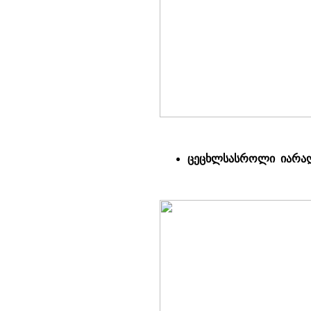
ცეცხლსასროლი იარა