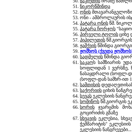
ნაკიეთის
იოანე ნათლი
ნიკორწმინდა
ონის
მთავარანგელოზი,
ონი - ამბროლაურის ი
პატარა ონის
წმ. ნიკოლ
პატარა ჩორჯოს
"საყიო
პირველი ტოლის
ციხე 
პიპილეთის
წმ.გიორგის
ჟაშქვის
წმინდა გიორგი
ჟოშხოს
(ქვედა ჟოშხოს)
სადმელის
წმინდა გიორ
საკაო
ს სამზიარის უდ
სოფლიდან 1 ვერსზე, 
ნასაყდრალი (სოფლ-დან
(სოფლ-დან სამხრ-ით 1 
სამთისის
დედაღვთისას
საქორიის
ციხის ნანგრ
სევას
ეკლესიის ნანგრე
სომიწოს
წმ.გიორგის ე
სორის
ჯვარცმის მოხა
გოცირიძის გზაზე
სხვავის
ეკლესია, სხვავ
ჭეშმარიტის" ეკლესიი
ეკლესიის ნანგრევები...