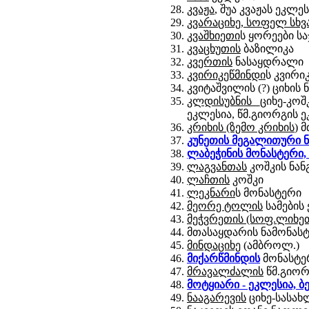
კვაჟა
, შუა კვაჟას ეკლე
კვარაციხე, სოფელ სხვ
კვაშხიეთი
ს ყორეები სა
კვაცხუთის
ბაზილიკა
კვერთის
ნასაყდრალი
კვირიკეწმინდი
ს კვირი
კვიტაშვილის (?) ციხის
კლდისუბნის
ციხე-კო
ეკლესია, წმ.გიორგის 
კრიხის (ზემო კრიხის
) 
კუნეთის მეგალითური ნ
ლაბეჭინი
ს მონასტერი,
ლაგვანთას
კოშკის ნან
ლაჩთის
კოშკი
ლეკნარი
ს მონასტერი
მეორე ტოლის
სამების
მეჭვრეთის (სოფ.ლიხე
მთასაყდარის ნამონას
მინდაციხე
(ამბროლ.)
მიქარწმინდის
მონასტე
მრავალძალის
წმ.გიორ
მოტყიარი - ეკლესია,
ბ
ნააგარევის
ციხე-სასახ