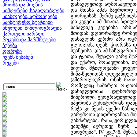
დასავლეთად აღმოსავლეთიდ
პროზა და პოეზია
და მთასა ამას საერთოდ 
სიმღერები, საგალობლები
გიორგისას, მერმე გაჭრილს,
სიახლეები, აღმოჩენები
და კეცებს. ამ მთათა ჩდილო
საინტერესო სტატიები
საწალიკე - კეცებისა - არს
ბმულები, ბიბლიოგრაფია
მთიდამ დღნორამდე რომელნ
ქართული იარაღი
დასავლის კერძო არს ოკრ
რუკები და მარშრუტები
გლოლას, ღებს, ჭიორასა და
ბუნება
სუანეთსა. და ამ საზღვართ 
ფორუმი
და ტყითა, შეუალი გარე მტ
ჩვენს შესახებ
და უქარო, მოსავლიანი, თჳ
რუკები
ხილნი, მტილოვანნი ყოველნ
მიწა-წყლიდან დღევანდელ
(ამბროლაურის, ონის რაიო
რომელიც სამხრეთ ოსეთი
დასავლეთისა - დღნორიდა
მიწერილი. გეოგრაფიულად 
იპყრობს ტერიტორიას დაწყ
რაჭა კი წესის ქვემო ნაწი
გარემოთა დიდროვანთა მთათ
განმარტება, რასაკვირკელია
ვახუშტი აგრეთვე წერს: 
ცხოვრება“, IV, გვ.748, შენ