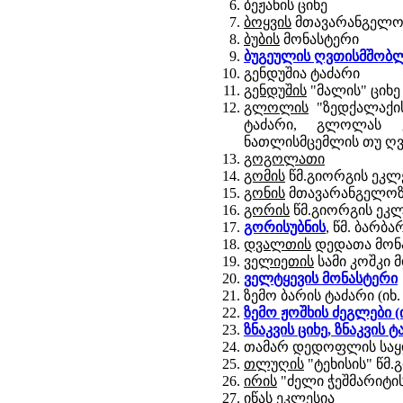
ბეჟანის ციხე
ბოყვის
მთავარანგელოზ
ბუბის
მონასტერი
ბუგეულის
ღვთისმშობლ
გენდუშია ტაძარი
გენდუშის
"მალის" ციხე
გლოლის
"ზედქალაქის
ტაძარი, გლოლას 
ნათლისმცემლის თუ ღვ
გოგოლათი
გომის
წმ.გიორგის ეკლე
გონის
მთავარანგელოზ
გორის
წმ.გიორგის ეკლე
გორისუბნის
, წმ. ბარბ
დვალთის
დედათა მონ
ველიეთის
სამი კოშკი 
ველტყევის
მონასტერი
ზემო ბარის ტაძარი (იხ.
ზემო ჟოშხის ძეგლები (
ზნაკვის ციხე, ზნაკვის 
თამარ დედოფლის სა
თლუღის
"ტეხისის" წმ.
ირის
"ძელი ჭეშმარიტის
იწას
ეკლესია