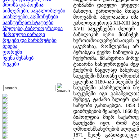
პროზა და პოეზია
ტიმპანში დაცული ვრცელი
სიმღერები, საგალობლები
ბასილი, ქართლისა მთავ
სიახლეები, აღმოჩენები
მოღვაწის, აბულასანის ძმ
საინტერესო სტატიები
უახლოვდებოდა XII-XIII საუკ
ბმულები, ბიბლიოგრაფია
XVII საუკუნეებში ძლიერ
ქართული იარაღი
ბაზილიკის იერი მიანიჭ
რუკები და მარშრუტები
ხუროთმოძღვრებისათვის უ
ბუნება
(აგურისა), რომლებმაც არ
ფორუმი
პერანგის ქვემო ნაწილის 
ჩვენს შესახებ
ჩუქურთმა. წმ.ანდრია პი
რუკები
ტაძარმა სახელწოდება ძე
ჭიქურის ნაცვლად სახურავ
საუკუნეში წმ.იოანე ღმრთი
ეკლესია 1180-იან წლებში
საუკუნეში სპარსელების მ
საუკუნეში იგი გაბაშვილ
შემდეგ ტაძარი ზლიერ დაზ
საწყობი განთავსდა. 1858
დაბრუნების შესახებ. 186
ბიჰოლდის მიერ საქართვ
ნათქვამი იყო, რომ ტა
ღმრთისმსახურების აღდგენ
1871 წელს გაათავისუფლ